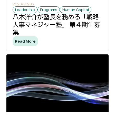
2020/02/03
Leadership
Programs
Human Capital
八木洋介が塾長を務める「戦略
人事マネジャー塾」 第４期生募
集
Read More