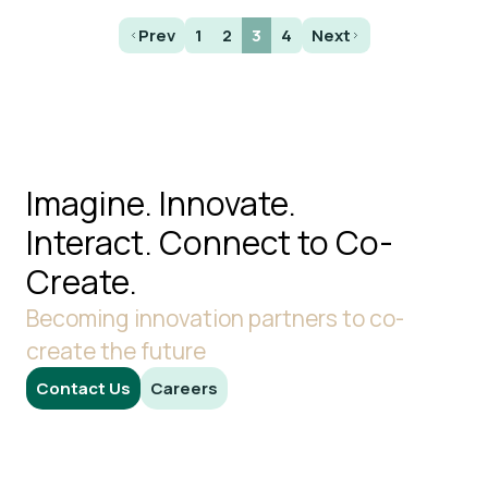
Prev
1
2
3
4
Next
Imagine. Innovate.
Interact.
Connect to Co-
Create.
Becoming innovation partners to co-
create the future
Contact Us
Careers