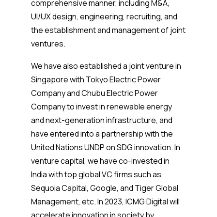
comprehensive manner, including M&A,
UI/UX design, engineering, recruiting, and
the establishment and management of joint
ventures.
We have also established a joint venture in
Singapore with Tokyo Electric Power
Company and Chubu Electric Power
Company to invest in renewable energy
and next-generation infrastructure, and
have entered into a partnership with the
United Nations UNDP on SDG innovation. In
venture capital, we have co-invested in
India with top global VC firms such as
Sequoia Capital, Google, and Tiger Global
Management, etc. In 2023, ICMG Digital will
accelerate innovation in society by